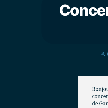
Concer
Au
de
l’a
Bonjou
concert
de Gar