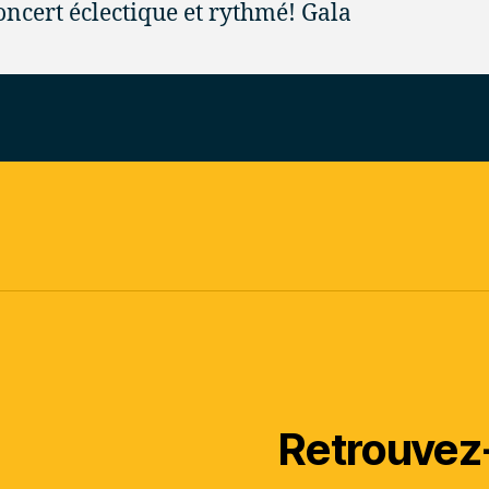
oncert éclectique et rythmé! Gala
Retrouvez