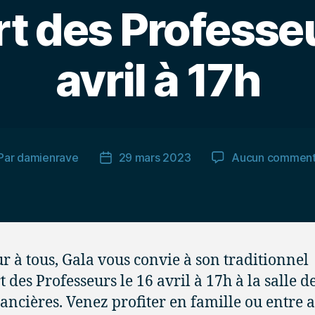
t des Professeu
avril à 17h
Par
damienrave
29 mars 2023
Aucun comment
teur
Date
de
rticle
l’article
r à tous, Gala vous convie à son traditionnel
 des Professeurs le 16 avril à 17h à la salle de
ancières. Venez profiter en famille ou entre 