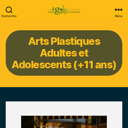
Recherche
Menu
Gala
Arts Plastiques
Adultes et
Adolescents (+11 ans)