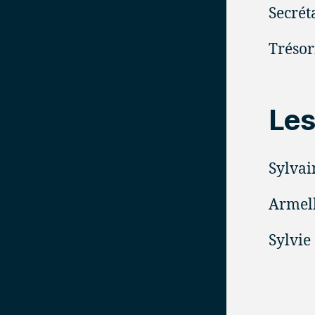
Secrét
Trésor
Les
Sylva
Armel
Sylvi