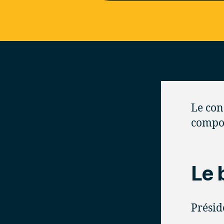
Le con
compo
Le 
Présid