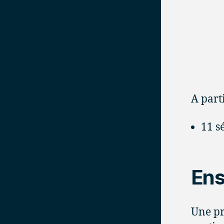
A part
11 s
Ens
Une pr