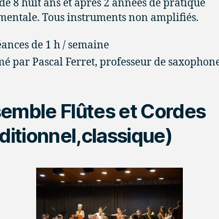
 de 8 huit ans et après 2 années de pratique
mentale. Tous instruments non amplifiés.
éances de 1 h / semaine
é par Pascal Ferret, professeur de saxophon
emble Flûtes et Cordes
aditionnel,classique)