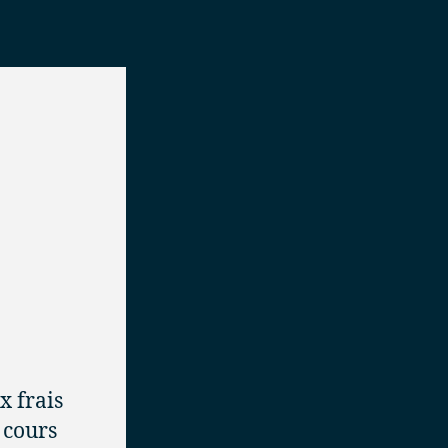
x frais
 cours