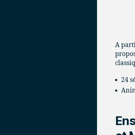
A parti
propos
classi
24 s
Anim
Ens