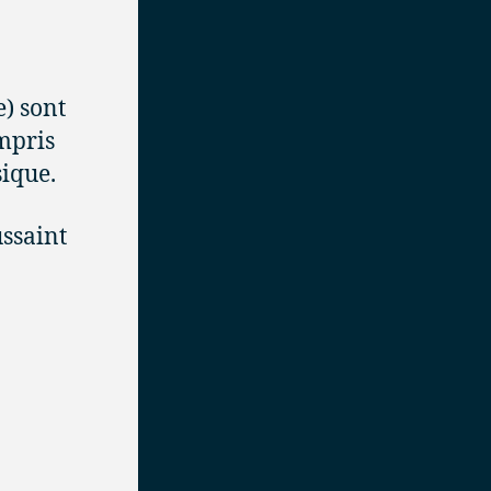
e) sont
ompris
sique.
ussaint