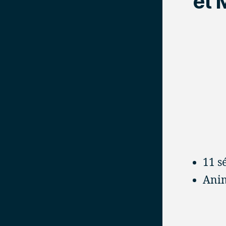
et 
11 s
Ani