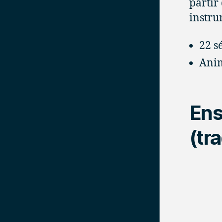
partir
instru
22 s
Anim
Ens
(tr