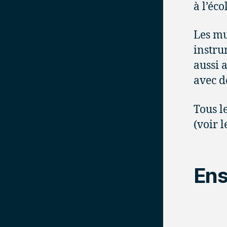
à l’éc
Les mu
instru
aussi 
avec d
Tous l
(voir 
Ens