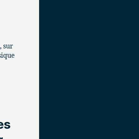
, sur
sique
es