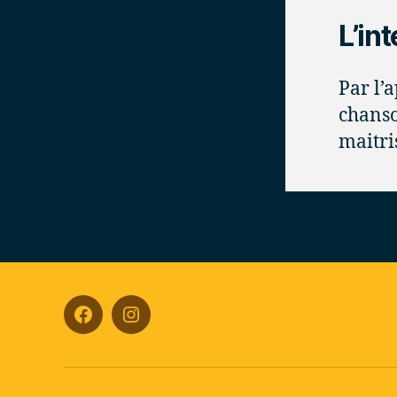
L’in
Par l’
chanso
maitri
Facebook
Instagram