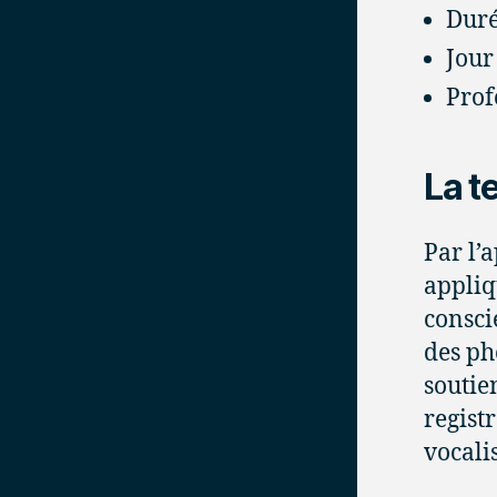
Duré
Jour 
Prof
La t
Par l’
appliq
consci
des ph
soutien
registr
vocalis