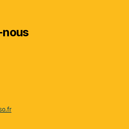
-nous
o.fr