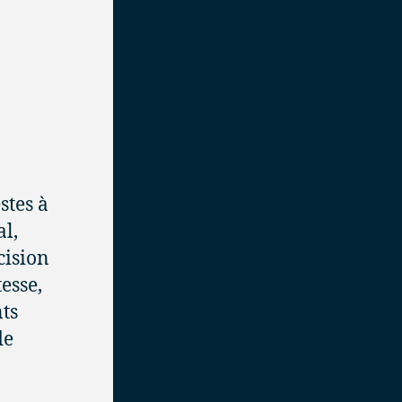
stes à
al,
cision
esse,
nts
de