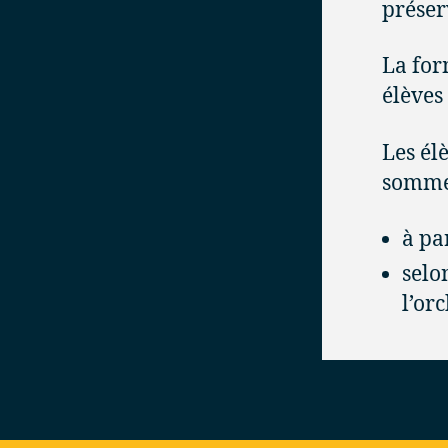
préser
La for
élèves
Les él
somme
à pa
selo
l’or