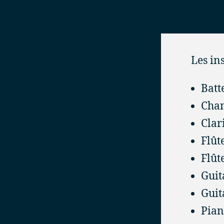
Les in
Batt
Chan
Clar
Flût
Flût
Guit
Guit
Pian