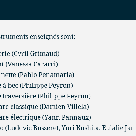
struments enseignés sont:
erie (Cyril Grimaud)
t (Vanessa Caracci)
inette (Pablo Penamaria)
e à bec (Philippe Peyron)
e traversière (Philippe Peyron)
are classique (Damien Villela)
are électrique (Yann Pannaux)
o (Ludovic Busseret, Yuri Koshita, Eulalie Jan