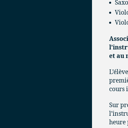
Saxo
Viol
Viol
Associ
l’ins
et au 
L’élèv
premiè
cours 
Sur pr
l’inst
heure 