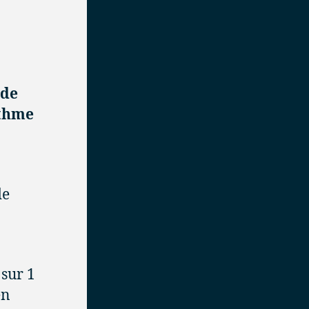
 de
ythme
de
 sur 1
en