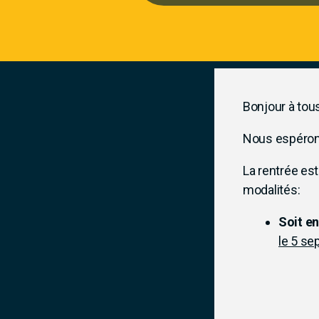
Bonjour à tous
Nous espérons
La rentrée est
modalités:
Soit en
le 5 s