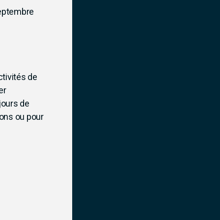
 septembre
ctivités de
er
jours de
ions ou pour