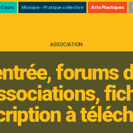
 Cours
Musique – Pratique collective
Arts Plastiques
ASSOCIATION
ntrée, forums 
ssociations, fic
cription à téléc