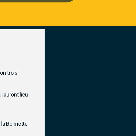
on trois
 auront lieu
 la Bonnette