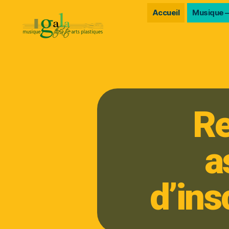
Accueil
Musique –
Re
a
d’ins