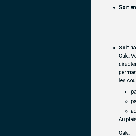
Soit en
Soit pa
Gala. V
directe
perman
les cou
pa
pa
ad
Au plai
Gala.