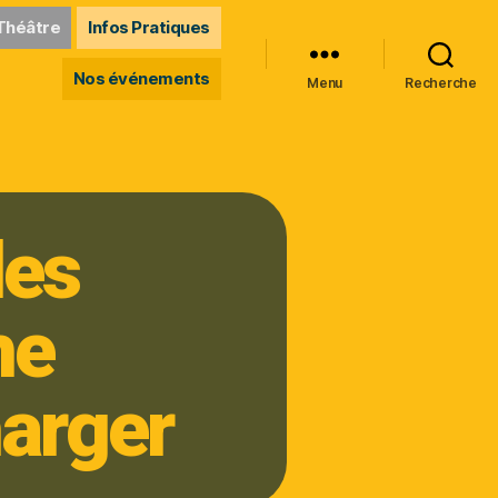
Théâtre
Infos Pratiques
Nos événements
Menu
Recherche
des
he
harger