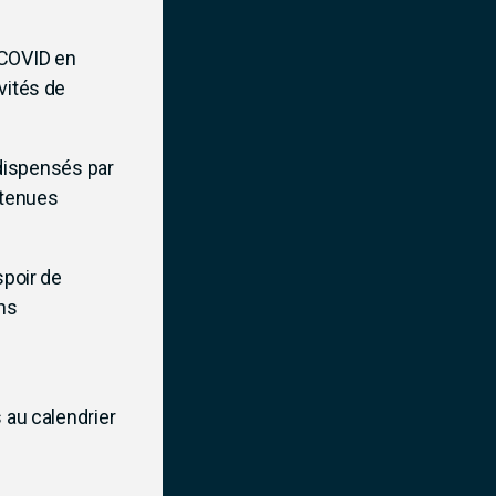
n COVID en
vités de
, dispensés par
ntenues
spoir de
ons
 au calendrier