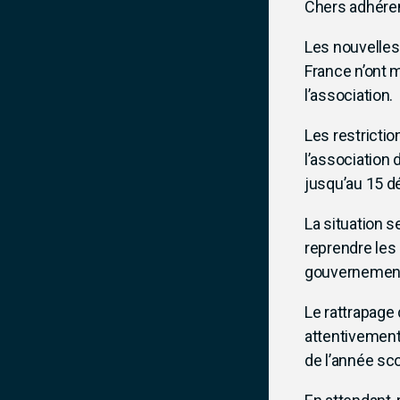
Chers adhéren
Les nouvelles 
France n’ont 
l’association.
Les restrictio
l’association
jusqu’au 15 
La situation 
reprendre les 
gouvernement
Le rattrapage
attentivement
de l’année sco