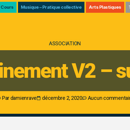
 Cours
Musique – Pratique collective
Arts Plastiques
ASSOCIATION
inement V2 – s
Par
damienrave
décembre 2, 2020
Aucun commentai