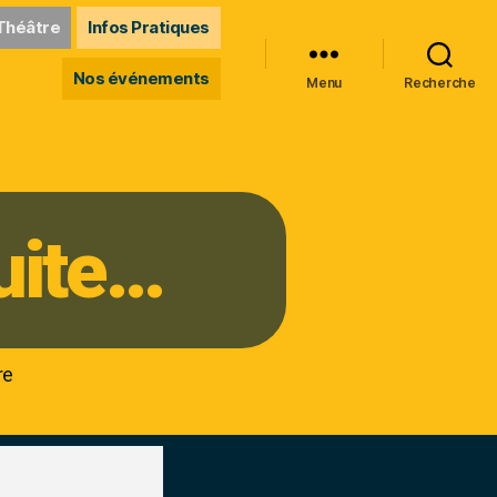
Théâtre
Infos Pratiques
Nos événements
Menu
Recherche
uite…
re