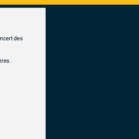
oncert des
ères.