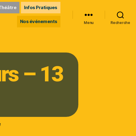
Théâtre
Infos Pratiques
Nos événements
Menu
Recherche
rs – 13
e