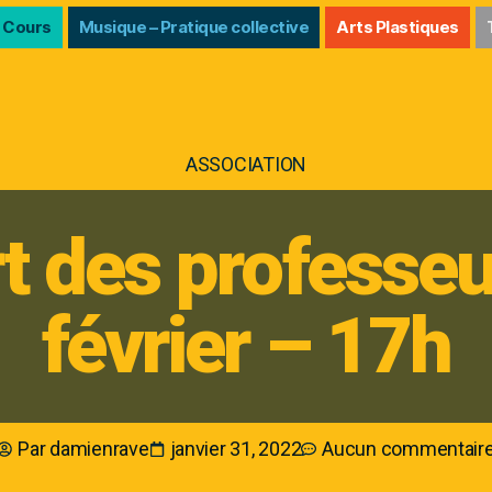
 Cours
Musique – Pratique collective
Arts Plastiques
ASSOCIATION
t des professeu
février – 17h
Par
damienrave
janvier 31, 2022
Aucun commentair