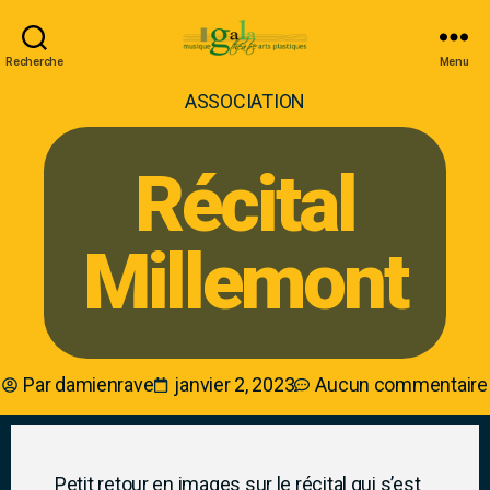
Recherche
Menu
ASSOCIATION
Récital
Millemont
Par
damienrave
janvier 2, 2023
Aucun commentaire
Petit retour en images sur le récital qui s’est