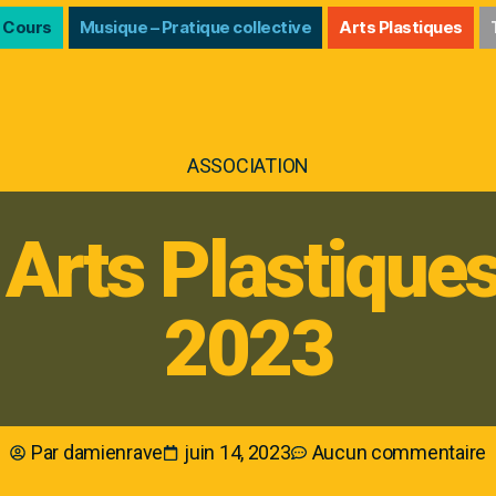
 Cours
Musique – Pratique collective
Arts Plastiques
ASSOCIATION
Arts Plastiques 
2023
Par
damienrave
juin 14, 2023
Aucun commentaire