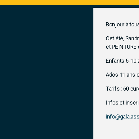
Bonjour à tous
Cet été, Sandr
et PEINTURE du
Enfants 6-10
Ados 11 ans e
Tarifs : 60 eu
Infos et inscr
info@gala.ass