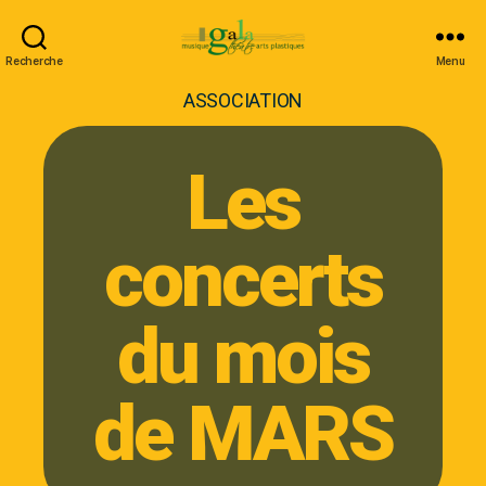
Recherche
Menu
ASSOCIATION
Les
concerts
du mois
de MARS