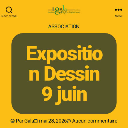
Recherche
Menu
ASSOCIATION
Expositio
n Dessin
9 juin
Par
Gala
mai 28, 2026
Aucun commentaire