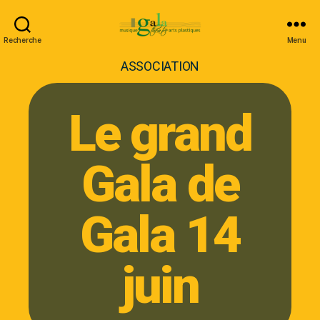
Recherche
Menu
ASSOCIATION
Le grand
Gala de
Gala 14
juin