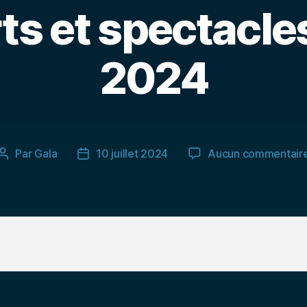
ts et spectacle
2024
Par
Gala
10 juillet 2024
Aucun commentair
Auteur
Date
de
de
l’article
l’article