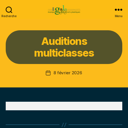
Recherche
Menu
Gala
Auditions
multiclasses
8 février 2026
Date
de
l’article