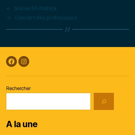
←
Soirée St-Patrick
→
Concert des professeurs
Facebook
Instagram
Rechercher
A la une