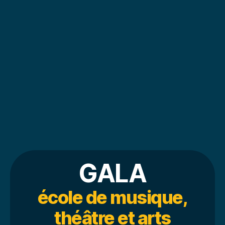
GALA
école de musique,
théâtre et arts